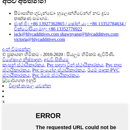
අපව අමතන්න
සීමාසහිත ගුවැන්ඩොං හුලොන්ගිචෙන්ග් නව ද්‍රව්‍ය
තාක්ෂණ සමාගම.
ජැක් ජිං: +86 13927362865 / ෂෝන් යැං: +86 13352784634 /
වික්ටෝරියා ඔහු: +86 13352776922
jack@hlycadditives.com shawnyang@hlycadditives.com
victoria@hlycadditives.com
දැන් විමසන්න
© ප්‍රකාශන හිමිකම - 2010-2020 : සියලුම හිමිකම් ඇවිරිණි.
විශේෂාංග නිෂ්පාදන
,
අඩවි සිතියම
කැසන් ස්ථායිකාරකය
,
Pvc සඳහා ටින් ස්ථායීකාරකය
,
Pvc තාප
ස්ථායිකාරකය
,
Pvc සංයෝග ස්ථායීකාරකය
,
ඊයම් පාදක PVC
ස්ථායීකාරකය
,
Pvc ඊයම් ස්ථායිකාරකය
,
විද්‍යුත් තැපෑල යවන්න
x