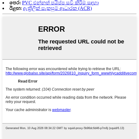
පෙර:
PVC එන්නත් පයිප්ප සවි කිරීම් සඳහා
ඊළඟ:
ඇක්‍රිලික් සැකසුම් ආධාරක (ACR)