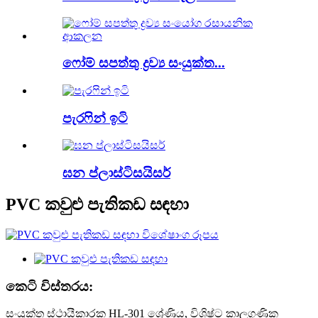
ෆෝම් සපත්තු ද්‍රව්‍ය සංයුක්ත...
පැරෆින් ඉටි
ඝන ප්ලාස්ටිසයිසර්
PVC කවුළු පැතිකඩ සඳහා
කෙටි විස්තරය:
සංයුක්ත ස්ථායීකාරක HL-301 ශ්‍රේණිය, විශිෂ්ට කාලගුණික