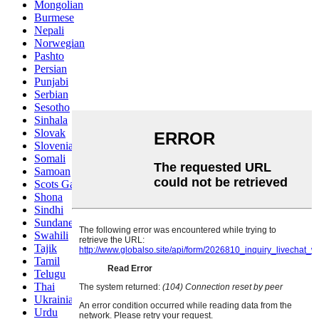
Mongolian
Burmese
Nepali
Norwegian
Pashto
Persian
Punjabi
Serbian
Sesotho
Sinhala
Slovak
Slovenian
Somali
Samoan
Scots Gaelic
Shona
Sindhi
Sundanese
Swahili
Tajik
Tamil
Telugu
Thai
Ukrainian
Urdu