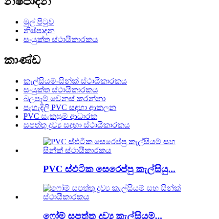
නිෂ්පාදන
මුල් පිටුව
නිෂ්පාදන
සංයුක්ත ස්ථායීකාරකය
කාණ්ඩ
කැල්සියම්-සින්ක් ස්ථායීකාරකය
සංයුක්ත ස්ථායීකාරකය
බලපෑම් වෙනස් කරන්නා
පැහැදිලි PVC සඳහා ආකලන
PVC සැකසුම් ආධාරක
සපත්තු ද්‍රව්‍ය සඳහා ස්ථායීකාරකය
PVC ස්ඵටික සෙරෙප්පු කැල්සියු...
ෆෝම් සපත්තු ද්‍රව්‍ය කැල්සියම්...