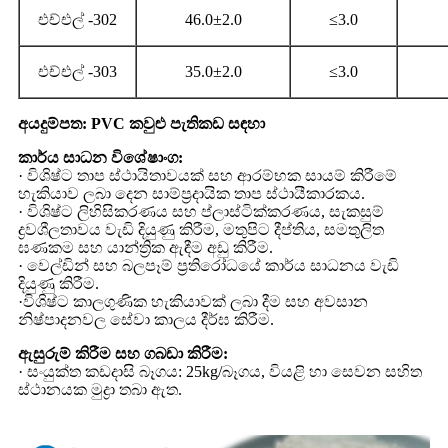
එච්එල් -302
46.0±2.0
≤3.0
එච්එල් -303
35.0±2.0
≤3.0
අයදුම්පත: PVC කවුළු පැතිකඩ සඳහා
කාර්ය සාධන විශේෂාංග:
· විශිෂ්ට තාප ස්ථායිතාවයක් සහ ආරම්භක සායම් කිරීමේ
හැකියාව ලබා දෙන සාම්ප්‍රදායික තාප ස්ථායීකාරකය.
· විශිෂ්ට ලිහිසිකරණය සහ ප්ලාස්ටික්කරණය, සැකසුම්
ද්‍රවශීලතාවය වැඩි දියුණු කිරීම, මතුපිට දීප්තිය, සමතුලිත
ඝණකම සහ යාන්ත්‍රික ඇඳීම අඩු කිරීම.
· වෙල්ඩින් සහ බලපෑම් ප්‍රතිරෝධයේ කාර්ය සාධනය වැඩි
දියුණු කිරීම.
·විශිෂ්ට කාලගුණික හැකියාවක් ලබා දීම සහ අවසාන
නිෂ්පාදනවල සේවා කාලය දීර්ඝ කිරීම.
ඇසුරුම් කිරීම සහ ගබඩා කිරීම:
· සංයුක්ත කඩදාසි බෑගය: 25kg/බෑගය, වියළි හා සෙවන සහිත
ස්ථානයක මුද්‍රා තබා ඇත.