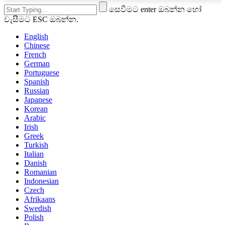
සෙවීමට enter ඔබන්න හෝ
වැසීමට ESC ඔබන්න.
English
Chinese
French
German
Portuguese
Spanish
Russian
Japanese
Korean
Arabic
Irish
Greek
Turkish
Italian
Danish
Romanian
Indonesian
Czech
Afrikaans
Swedish
Polish