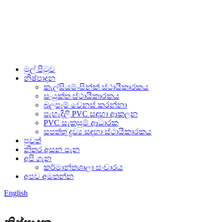
මුල් පිටුව
නිෂ්පාදන
කැල්සියම්-සින්ක් ස්ථායීකාරකය
සංයුක්ත ස්ථායීකාරකය
බලපෑම් වෙනස් කරන්නා
පැහැදිලි PVC සඳහා ආකලන
PVC සැකසුම් ආධාරක
සපත්තු ද්‍රව්‍ය සඳහා ස්ථායීකාරකය
පුවත්
නිතර අසන පැන
අපි ගැන
කර්මාන්තශාලා සංචාරය
අපව අමතන්න
English