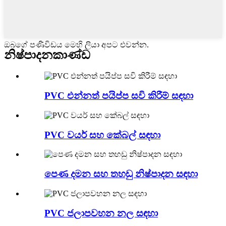
ඔබගේ පණිවිඩය මෙහි ලියා අපට එවන්න.
නිෂ්පාදන
කාණ්ඩ
PVC එන්නත් පයිප්ප සවි කිරීම් සඳහා
PVC වයර් සහ කේබල් සඳහා
පෙණ දමන සහ තහඩු නිෂ්පාදන සඳහා
PVC ජලාපවහන නල සඳහා