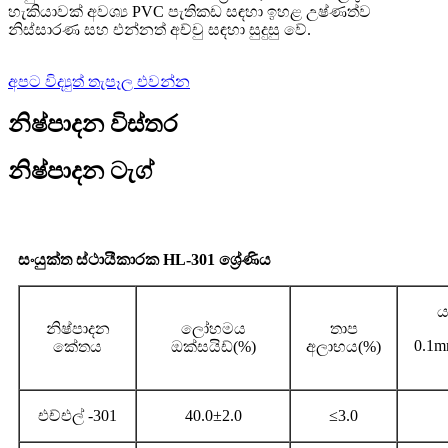
හැකියාවක් අවශ්‍ය PVC පැතිකඩ සඳහා ඉහළ උෂ්ණත්ව
නිස්සාරණ සහ එන්නත් අච්චු සඳහා සුදුසු වේ.
අපට විද්‍යුත් තැපෑල එවන්න
නිෂ්පාදන විස්තර
නිෂ්පාදන ටැග්
සංයුක්ත ස්ථායීකාරක HL-301 ශ්‍රේණිය
යා
නිෂ්පාදන
ලෝහමය
තාප
0.1m
කේතය
ඔක්සයිඩ්(%)
අලාභය(%)
එච්එල් -301
40.0±2.0
≤3.0