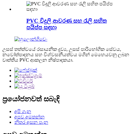
PVC විදුලි ආවරණ සහ රැලි සහිත
පයිප්ප සඳහා
උසස් තත්ත්වයේ රසායනික ද්‍රව්‍ය, උසස් පාරිභෝගික සේවය,
නවෝත්පාදනය සහ විශ්වසනීයත්වය මගින් මෙහෙයවනු ලබන
වෘත්තීය PVC ආකලන නිෂ්පාදකයා.
ප්‍රයෝජනවත් සබැඳි
අපි ගැන
අපව අමතන්න
නිතර අසන පැන