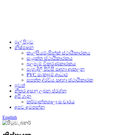
මුල් පිටුව
නිෂ්පාදන
කැල්සියම්-සින්ක් ස්ථායීකාරකය
සංයුක්ත ස්ථායීකාරකය
බලපෑම් විකරණකාරකය
පැහැදිලි පීවීසී සඳහා ආකලන
PVC සැකසුම් ආධාර
සපත්තු ද්රව්ය සඳහා ස්ථායීකාරක
පුවත්
නිතර අසනු ලබන ප්රශ්න
අපි ගැන
කර්මාන්තශාලා සංචාරය
අපව අමතන්න
English