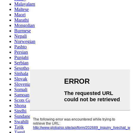
Malayalam
Maltese
Maori
Marathi
Mongolian
Burmese
Nepali
Norwegian
Pashto
Persian
Punjabi
Serbian
Sesotho
Sinhala
Slovak
Slovenian
Somali
Samoan
Scots Gaelic
Shona
Sindhi
Sundanese
Swahili
Tajik
Tamil