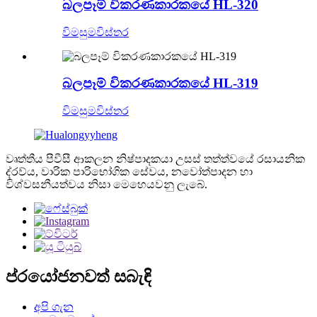
බලපෑම් විකරණකාරකයේ HL-320
විමසුම
විස්තර
බලපෑම් විකරණකාරකයේ HL-319
විමසුම
විස්තර
වෘත්තීය පීවීසී ආකලන නිෂ්පාදකයා උසස් තත්ත්වයේ රසායනික
ද්රව්ය, වාරික පාරිභෝගික සේවය, නවෝත්පාදන හා
විශ්වසනීයත්වය නිසා මෙහෙයවනු ලැබේ.
ප්රයෝජනවත් සබැඳි
අපි ගැන