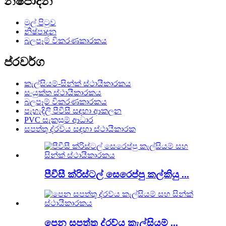
නිෂ්පාදන
මුල් පිටුව
නිෂ්පාදන
බලපෑම් විකරණකාරකය
ප්රවර්ග
කැල්සියම්-සින්ක් ස්ථායීකාරකය
සංයුක්ත ස්ථායීකාරකය
බලපෑම් විකරණකාරකය
පැහැදිලි පීවීසී සඳහා ආකලන
PVC සැකසුම් ආධාර
සපත්තු ද්රව්ය සඳහා ස්ථායීකාරක
පීවීසී ක්රිස්ටල් සෙරෙප්පු කල්කියු ...
පෙන සපත්තු ද්රව්ය කැල්සියම් ...