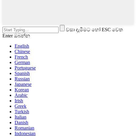
වසා දැමීමට හෝ ESC වෙත
Enter ඔබන්න
English
Chinese
French
German
Portuguese
Spanish
Russian
Japanese
Korean
Arabic
Irish
Greek
Turkish
Italian
Danish
Romanian
Indonesian