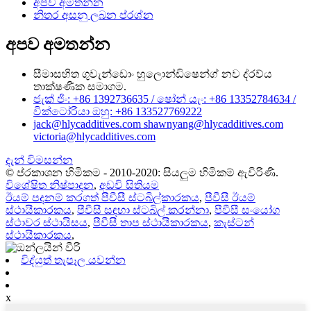
අපව අමතන්න
නිතර අසනු ලබන ප්රශ්න
අපව අමතන්න
සීමාසහිත ගුවැන්ඩොං හුලොන්ඩිෂෙන්ග් නව ද්රව්ය
තාක්ෂණික සමාගම.
ජැක් ජිං: +86 1392736635 / ෂෝන් යැං: +86 13352784634 /
වික්ටෝරියා ඔහු: +86 133527769222
jack@hlycadditives.com shawnyang@hlycadditives.com
victoria@hlycadditives.com
දැන් විමසන්න
© ප්රකාශන හිමිකම - 2010-2020: සියලුම හිමිකම් ඇවිරිණි.
විශේෂිත නිෂ්පාදන
,
අඩවි සිතියම
ඊයම් පදනම් කරගත් පීවීසී ස්ටබිල්කාරකය
,
පීවීසී ඊයම්
ස්ථායීකාරකය
,
පීවීසී සඳහා ස්ටබිල් කරන්නා
,
පීවීසී සංයෝග
ස්ථාවර ස්ථායිසය
,
පීවීසී තාප ස්ථායීකාරකය
,
කැස්ටන්
ස්ථායීකාරකය
,
විද්යුත් තැපෑල යවන්න
x