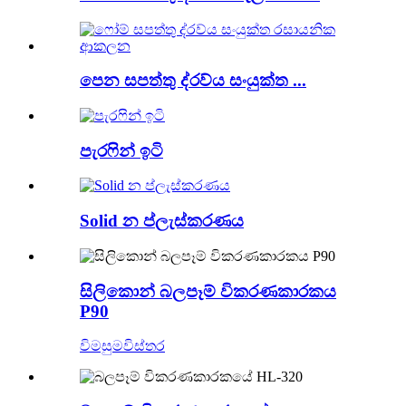
පෙන සපත්තු ද්රව්ය සංයුක්ත ...
පැරෆින් ඉටි
Solid න ප්ලැස්කරණය
සිලිකොන් බලපෑම් විකරණකාරකය
P90
විමසුම
විස්තර